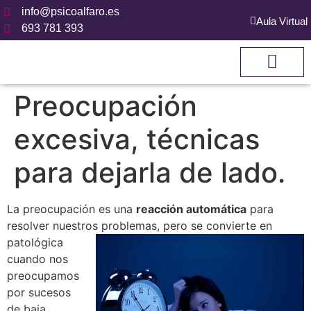
info@psicoalfaro.es
Aula Virtual
693 781 393
CÓMO TRABAJ
Preocupación
excesiva, técnicas
para dejarla de lado.
La preocupación es una
reacción automática
para
resolver nuestros problemas,
pero se convierte en
patológica
cuando nos
preocupamos
por sucesos
de baja